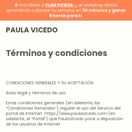
🚫 Inscríbete a
PLAN POWER→
, el workshop donde
aprenderás a planear tu semana en
30 minutos y ganar
5 horas para ti.
PAULA VICEDO
Términos y condiciones
CONDICIONES GENERALES Y SU ACEPTACIÓN
Aviso legal y términos de uso
Estas condiciones generales (en adelante, las
“Condiciones Generales”) regulan el uso del Servicio del
portal de Internet
https://www.paulavicedo.com
(en
adelante, el “Portal”) que PaulaVicedo pone a disposición
de los usuarios de Internet.