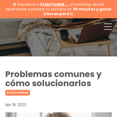
🚫 Inscríbete a
PLAN POWER→
, el workshop donde
aprenderás a planear tu semana en
30 minutos y ganar
5 horas para ti.
PAULA VICEDO
Problemas comunes y
cómo solucionarlos
Productividad
Apr 19, 2023