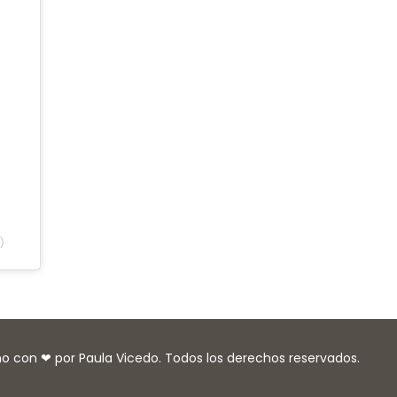
)
o con ❤ por Paula Vicedo. Todos los derechos reservados.