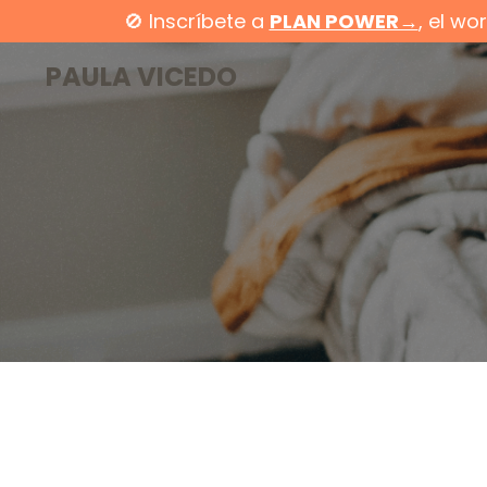
🚫 Inscríbete a
PLAN POWER→
, el w
PAULA VICEDO