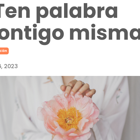
Ten palabra
ontigo misma
ción
6, 2023