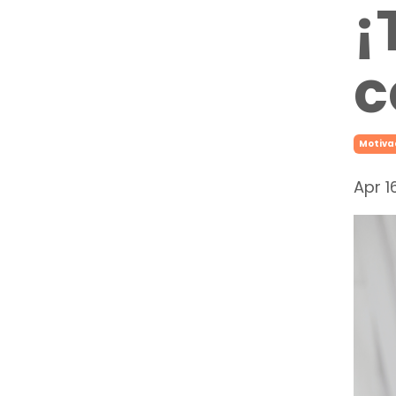
¡
c
Motiva
Apr 1