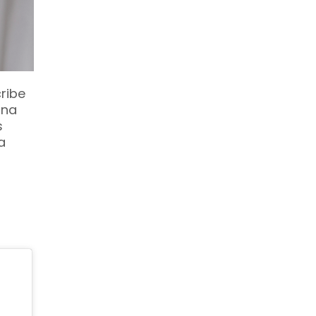
cribe
una
s
a