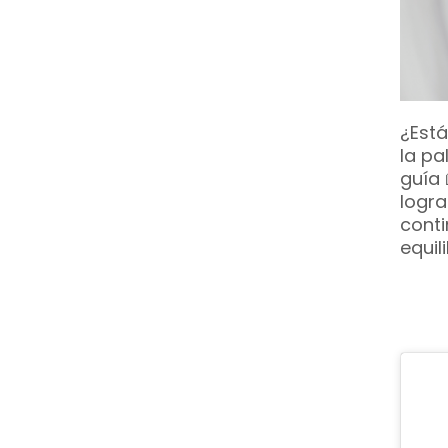
¿Está
la pa
guía 
logra
conti
equil